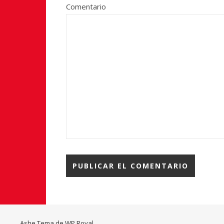
Comentario
Ashe Tema de
WP Royal
.