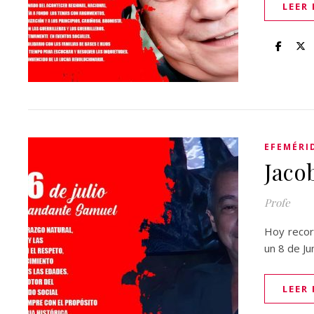
LEER
EFEMÉRI
Jaco
Profe
Hoy reco
un 8 de J
LEER