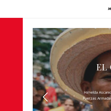
M
EL
Himelda Ascanio
Fuerzas Armadas 