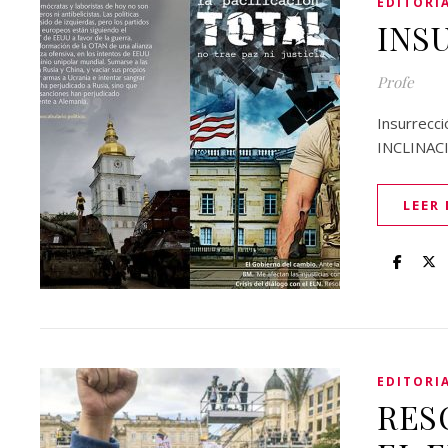
EDITORI
INS
Profe
Insurrec
INCLINAC
LEER
EDITORI
RES