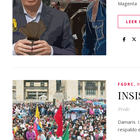
Magenta
LEER
,
FGDRC
INS
Profe
Damaris I
respaldo e