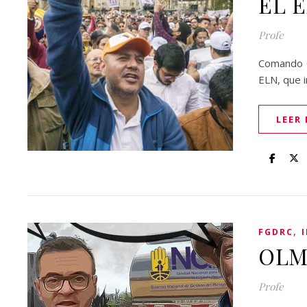
EL 
Profe
Comando Ce
ELN, que 
LEER
,
FGDRC
OLM
Profe