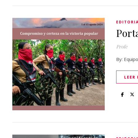
EDITORI
Port
Profe
By: Equipo
LEER