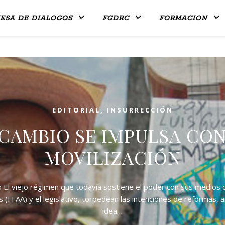
ESA DE DIALOGOS
FGDRC
FORMACION
EDITORIAL
,
INSURRECCIÓN
 CAMBIO SE IMPULSA CON
MOVILIZACIÓN
 El viejo régimen que todavía sostiene el poder con sus medios 
(FFAA) y el legislativo, torpedean las intenciones de reformas, 
idea…